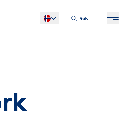
Søk
Endre språk
ork