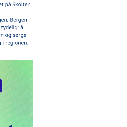
et på Skolten
rgen, Bergen
ydelig: å
ken og sørge
g i regionen.