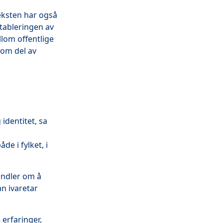
veksten har også
tableringen av
lom offentlige
som del av
identitet, sa
de i fylket, i
andler om å
n ivaretar
erfaringer,