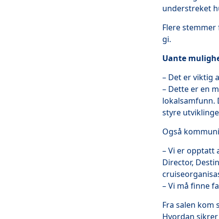
understreket h
Flere stemmer f
gi.
Uante muligh
– Det er viktig
– Dette er en m
lokalsamfunn. 
styre utvikling
Også kommunika
– Vi er opptatt
Director, Desti
cruiseorganisas
– Vi må finne f
Fra salen kom s
Hvordan sikrer