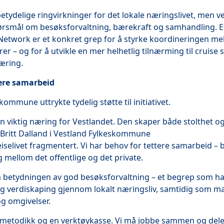
etydelige ringvirkninger for det lokale næringslivet, men 
spørsmål om besøksforvaltning, bærekraft og samhandling. E
Network er et konkret grep for å styrke koordineringen mel
rer – og for å utvikle en mer helhetlig tilnærming til cruise 
æring.
tere samarbeid
kommune uttrykte tydelig støtte til initiativet.
 en viktig næring for Vestlandet. Den skaper både stolthet og 
 Britt Dalland i Vestland Fylkeskommune
eiselivet fragmentert. Vi har behov for tettere samarbeid – bå
ellom det offentlige og det private.
m betydningen av god besøksforvaltning – et begrep som h
ig verdiskaping gjennom lokalt næringsliv, samtidig som ma
g omgivelser.
n metodikk og en verktøykasse. Vi må jobbe sammen og dele 