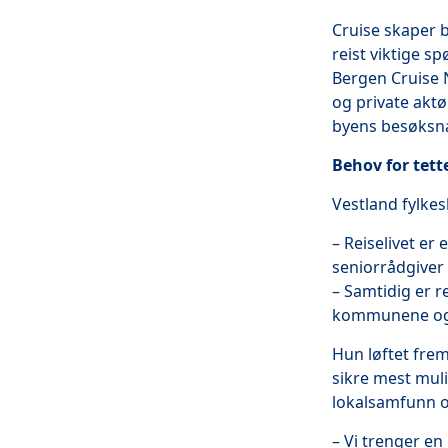
Cruise skaper b
reist viktige 
Bergen Cruise 
og private aktø
byens besøksn
Behov for tet
Vestland fylkes
– Reiselivet er
seniorrådgiver
– Samtidig er r
kommunene og m
Hun løftet fre
sikre mest mul
lokalsamfunn o
– Vi trenger e