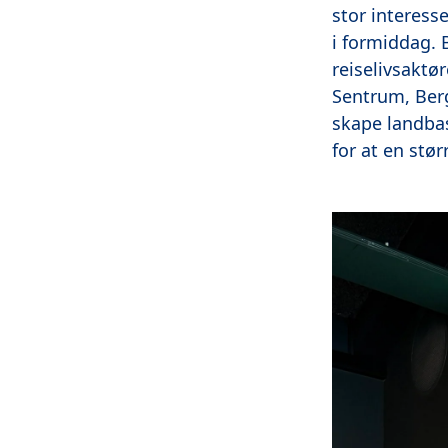
stor interess
i formiddag.
reiselivsaktø
Sentrum, Ber
skape landbas
for at en stør