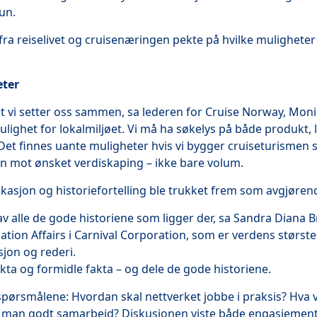
un.
ra reiselivet og cruisenæringen pekte på hvilke muligheter
eter
 at vi setter oss sammen, sa lederen for Cruise Norway, Mon
ulighet for lokalmiljøet. Vi må ha søkelys på både produkt, 
Det finnes uante muligheter hvis vi bygger cruiseturismen
en mot ønsket verdiskaping – ikke bare volum.
sjon og historiefortelling ble trukket frem som avgjøren
 av alle de gode historiene som ligger der, sa Sandra Diana B
nation Affairs i Carnival Corporation, som er verdens største
jon og rederi.
akta og formidle fakta – og dele de gode historiene.
pørsmålene: Hvordan skal nettverket jobbe i praksis? Hva v
 man godt samarbeid? Diskusjonen viste både engasjement og