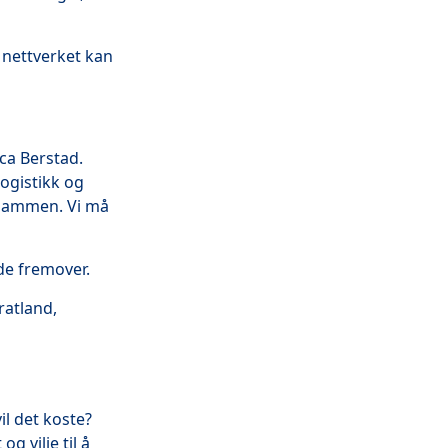
 nettverket kan
ica Berstad.
logistikk og
 sammen. Vi må
de fremover.
ratland,
il det koste?
 vilje til å