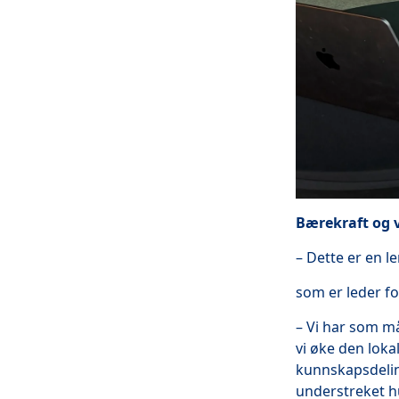
Bærekraft og 
– Dette er en l
som er leder fo
– Vi har som må
vi øke den lok
kunnskapsdelin
understreket h