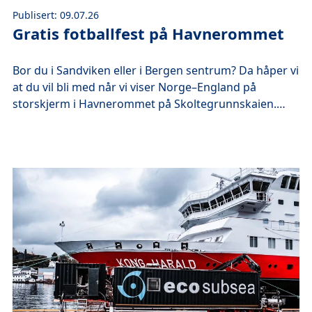
Publisert: 09.07.26
Gratis fotballfest på Havnerommet
Bor du i Sandviken eller i Bergen sentrum? Da håper vi
at du vil bli med når vi viser Norge–England på
storskjerm i Havnerommet på Skoltegrunnskaien.
Arrangementet er alkoholfritt, og vi byr på gratis
pølser og brus.