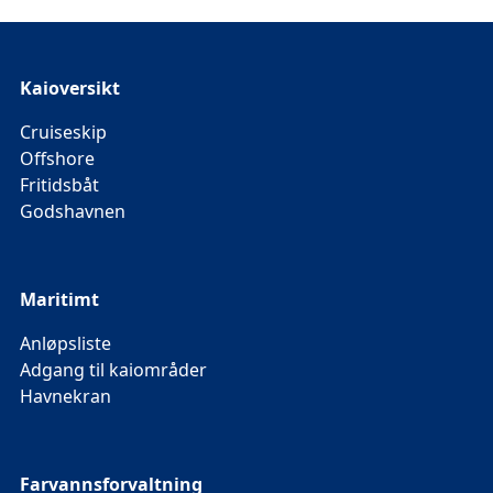
fylkeskommune, og skal være en felles arena for
aktører som ønsker å bidra til en bærekraftig
utvikling av cruisenæringen.
Kaioversikt
Cruiseskip
Offshore
Fritidsbåt
Godshavnen
Maritimt
Anløpsliste
Adgang til kaiområder
Havnekran
Farvannsforvaltning