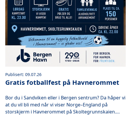
Publisert: 09.07.26
Gratis fotballfest på Havnerommet
Bor du i Sandviken eller i Bergen sentrum? Da håper vi
at du vil bli med når vi viser Norge–England på
storskjerm i Havnerommet på Skoltegrunnskaien.
Arrangementet er alkoholfritt, og vi byr på gratis
pølser og brus.