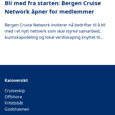
Bli med fra starten: Bergen Cruise
Network åpner for medlemmer
Bergen Cruise Network inviterer nå bedrifter til å bli
med i et nytt nettverk som skal styrke samarbeid,
kunnskapsdeling og lokal verdiskaping knyttet til
cruiseturismen i Bergen og regionen. Nettverket er
initiert av Bergen Havn i samarbeid med Visit Bergen,
Bergen Sentrum, Bergen kommune og Vestland
fylkeskommune, og skal være en felles arena for
aktører som ønsker å bidra til en bærekraftig
utvikling av cruisenæringen.
Kaioversikt
Cruiseskip
Offshore
Fritidsbåt
Godshavnen