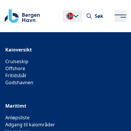
Søk
Endre språk
Kaioversikt
Cruiseskip
Offshore
Fritidsbåt
Godshavnen
Maritimt
Anløpsliste
Adgang til kaiområder