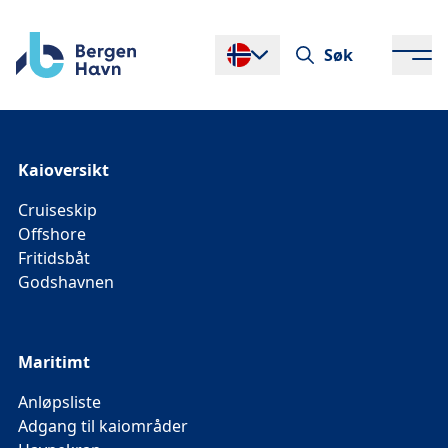
Søk
Endre språk
Kaioversikt
Cruiseskip
Offshore
Fritidsbåt
Godshavnen
Maritimt
Anløpsliste
Adgang til kaiområder