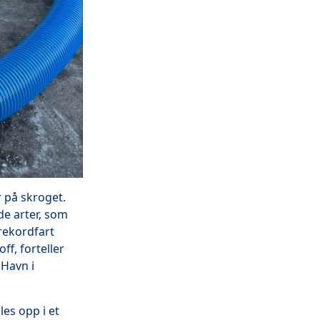
r på skroget.
de arter, som
rekordfart
ff, forteller
 Havn i
es opp i et