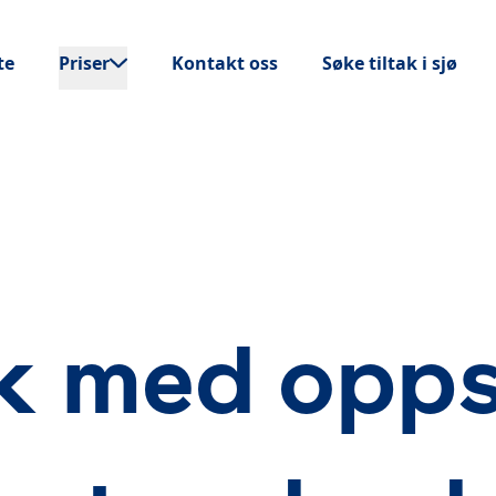
te
Priser
Kontakt oss
Søke tiltak i sjø
k med opp