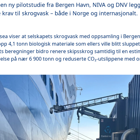
en ny pilotstudie fra Bergen Havn, NIVA og DNV leg
e krav til skrogvask – både i Norge og internasjonalt.
bsea viser at selskapets skrogvask med oppsamling i Bergen
p 4,1 tonn biologisk materiale som ellers ville blitt sluppet 
ts beregninger bidro renere skipsskrog samtidig til en esti
relse på nær 6 900 tonn og reduserte CO₂-utslippene med o