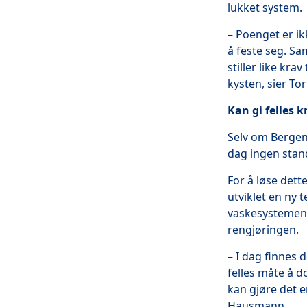
lukket system.
– Poenget er ik
å feste seg. Sa
stiller like kra
kysten, sier To
Kan gi felles k
Selv om Bergen
dag ingen stan
For å løse det
utviklet en ny
vaskesystemene
rengjøringen.
– I dag finnes
felles måte å 
kan gjøre det e
Hausmann.