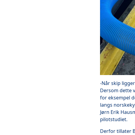
-Når skip ligge
Dersom dette va
for eksempel d
langs norskekys
Jørn Erik Haus
pilotstudiet.
Derfor tillater