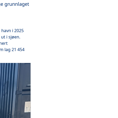
ge grunnlaget
 havn i 2025
ut i sjøen.
mert
m lag 21 454