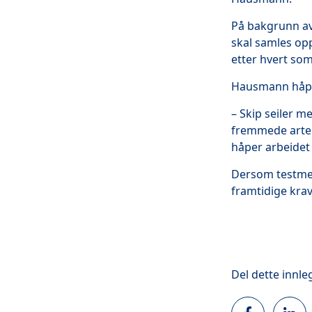
På bakgrunn av 
skal samles op
etter hvert som
Hausmann håper
– Skip seiler m
fremmede arter o
håper arbeidet 
Dersom testmet
framtidige krav
Del dette innle