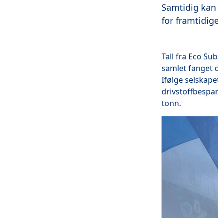
Samtidig kan 
for framtidig
Tall fra Eco Su
samlet fanget op
Ifølge selskape
drivstoffbespa
tonn.