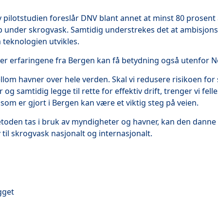
pilotstudien foreslår DNV blant annet at minst 80 prosent 
p under skrogvask. Samtidig understrekes det at ambisjons
 teknologien utvikles.
 erfaringene fra Bergen kan få betydning også utenfor N
ellom havner over hele verden. Skal vi redusere risikoen for
g samtidig legge til rette for effektiv drift, trenger vi fell
som er gjort i Bergen kan være et viktig steg på veien.
oden tas i bruk av myndigheter og havner, kan den danne 
 til skrogvask nasjonalt og internasjonalt.
gget