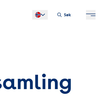
Søk
Endre språk
samling