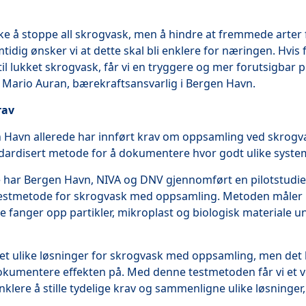
ke å stoppe all skrogvask, men å hindre at fremmede arter 
mtidig ønsker vi at dette skal bli enklere for næringen. Hvis 
v til lukket skrogvask, får vi en tryggere og mer forutsigbar 
r Mario Auran, bærekraftsansvarlig i Bergen Havn.
rav
 Havn allerede har innført krav om oppsamling ved skrogvas
dardisert metode for å dokumentere hvor godt ulike syste
te har Bergen Havn, NIVA og DNV gjennomført en pilotstudie
 testmetode for skrogvask med oppsamling. Metoden måler h
 fanger opp partikler, mikroplast og biologisk materiale u
 det ulike løsninger for skrogvask med oppsamling, men det
dokumentere effekten på. Med denne testmetoden får vi et 
nklere å stille tydelige krav og sammenligne ulike løsninger, 