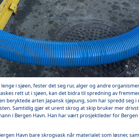
r lenge i sjøen, fester det seg rur, alger og andre organisme
skes rett ut i sjøen, kan det bidra til spredning av fremme
en beryktede arten Japansk sjøpung, som har spredd seg i 
ten. Samtidig gjør et urent skrog at skip bruker mer drivsto
mann i Bergen Havn. Han har vært prosjektleder for Bergen
 Bergen Havn bare skrogvask når materialet som løsner, saml