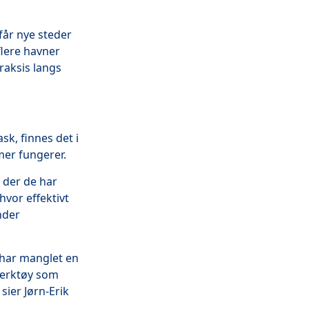
får nye steder
flere havner
praksis langs
k, finnes det i
mer fungerer.
 der de har
vor effektivt
nder
 har manglet en
verktøy som
sier Jørn-Erik